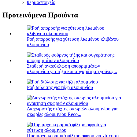
θερμοστοιχείο
Προτεινόμενα Προϊόντα
Ροή απορροής για χύτευση λιωμένου κλιβάνου
αλουμινίου
Σταθερή ανακύκλωση απορριμμάτων
αλουμινίου για τήξη και συγκράτηση γούνας...
Ροή διύλισης για τήξη αλουμινίου
Διαχωριστής στάχτης σκωριών αλουμινίου για
σκωρίες αλουμινίου Reco...
Πυρίμαχο κεραμικό φίλτρο αφρού για χύτευση