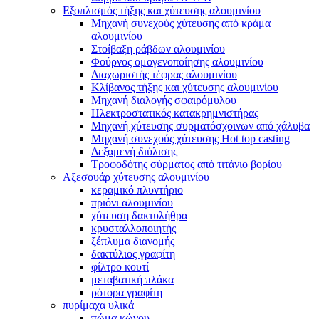
Εξοπλισμός τήξης και χύτευσης αλουμινίου
Μηχανή συνεχούς χύτευσης από κράμα
αλουμινίου
Στοίβαξη ράβδων αλουμινίου
Φούρνος ομογενοποίησης αλουμινίου
Διαχωριστής τέφρας αλουμινίου
Κλίβανος τήξης και χύτευσης αλουμινίου
Μηχανή διαλογής σφαιρόμυλου
Ηλεκτροστατικός κατακρημνιστήρας
Μηχανή χύτευσης συρματόσχοινων από χάλυβα
Μηχανή συνεχούς χύτευσης Hot top casting
Δεξαμενή διύλισης
Τροφοδότης σύρματος από τιτάνιο βορίου
Αξεσουάρ χύτευσης αλουμινίου
κεραμικό πλυντήριο
πριόνι αλουμινίου
χύτευση δακτυλήθρα
κρυσταλλοποιητής
ξέπλυμα διανομής
δακτύλιος γραφίτη
φίλτρο κουτί
μεταβατική πλάκα
ρότορα γραφίτη
πυρίμαχα υλικά
πώμα κώνου