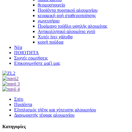
θερμοστοιχείο
Προϊόντα πυριτικού αλουμινίου
κεραμική ροή σταθεροποίησης
χωνευτήριο
Πυρίμαχο τούβλο υψηλής αλουμίνας
Αντικολλητικό αλουμίνιο χυτό
Χυτές ίνες χάλυβα
κοινή πούδρα
Νέα
ΠΟΙΟΤΗΤΑ
Συχνές ερωτήσεις
Επικοινωνήστε μαζί μας
Σπίτι
Προϊόντα
Εξοπλισμός τήξης και χύτευσης αλουμινίου
Διαχωριστής τέφρας αλουμινίου
Κατηγορίες