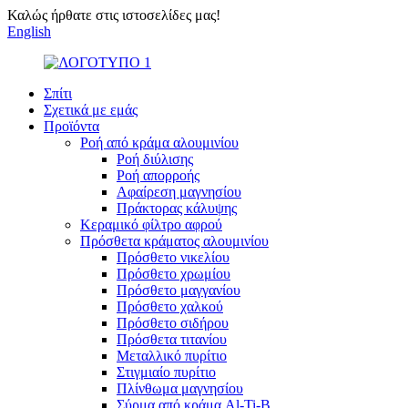
Καλώς ήρθατε στις ιστοσελίδες μας!
English
Σπίτι
Σχετικά με εμάς
Προϊόντα
Ροή από κράμα αλουμινίου
Ροή διύλισης
Ροή απορροής
Αφαίρεση μαγνησίου
Πράκτορας κάλυψης
Κεραμικό φίλτρο αφρού
Πρόσθετα κράματος αλουμινίου
Πρόσθετο νικελίου
Πρόσθετο χρωμίου
Πρόσθετο μαγγανίου
Πρόσθετο χαλκού
Πρόσθετο σιδήρου
Πρόσθετα τιτανίου
Μεταλλικό πυρίτιο
Στιγμιαίο πυρίτιο
Πλίνθωμα μαγνησίου
Σύρμα από κράμα Al-Ti-B