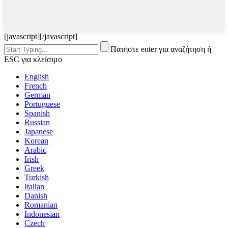
[javascript]
[/javascript]
Πατήστε enter για αναζήτηση ή
ESC για κλείσιμο
English
French
German
Portuguese
Spanish
Russian
Japanese
Korean
Arabic
Irish
Greek
Turkish
Italian
Danish
Romanian
Indonesian
Czech