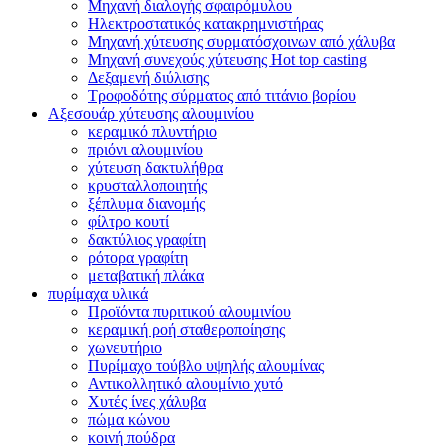
Μηχανή διαλογής σφαιρόμυλου
Ηλεκτροστατικός κατακρημνιστήρας
Μηχανή χύτευσης συρματόσχοινων από χάλυβα
Μηχανή συνεχούς χύτευσης Hot top casting
Δεξαμενή διύλισης
Τροφοδότης σύρματος από τιτάνιο βορίου
Αξεσουάρ χύτευσης αλουμινίου
κεραμικό πλυντήριο
πριόνι αλουμινίου
χύτευση δακτυλήθρα
κρυσταλλοποιητής
ξέπλυμα διανομής
φίλτρο κουτί
δακτύλιος γραφίτη
ρότορα γραφίτη
μεταβατική πλάκα
πυρίμαχα υλικά
Προϊόντα πυριτικού αλουμινίου
κεραμική ροή σταθεροποίησης
χωνευτήριο
Πυρίμαχο τούβλο υψηλής αλουμίνας
Αντικολλητικό αλουμίνιο χυτό
Χυτές ίνες χάλυβα
πώμα κώνου
κοινή πούδρα