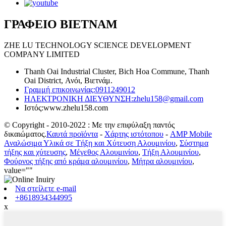
ΓΡΑΦΕΙΟ ΒΙΕΤΝΑΜ
ZHE LU TECHNOLOGY SCIENCE DEVELOPMENT
COMPANY LIMITED
Thanh Oai Industrial Cluster, Bich Hoa Commune, Thanh
Oai District, Ανόι, Βιετνάμ.
Γραμμή επικοινωνίας:
0911249012
ΗΛΕΚΤΡΟΝΙΚΗ ΔΙΕΥΘΥΝΣΗ:
zhelu158@gmail.com
Ιστός:
www.zhelu158.com
© Copyright - 2010-2022 : Με την επιφύλαξη παντός
δικαιώματος.
Καυτά προϊόντα
-
Χάρτης ιστότοπου
-
AMP Mobile
Αναλώσιμα Υλικά σε Τήξη και Χύτευση Αλουμινίου
,
Σύστημα
τήξης και χύτευσης
,
Μέγεθος Αλουμινίου
,
Τήξη Αλουμινίου
,
Φούρνος τήξης από κράμα αλουμινίου
,
Μήτρα αλουμινίου
,
value=""
Να στείλετε e-mail
+8618934344995
x