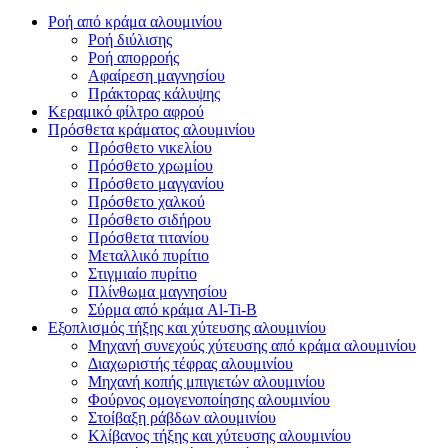
Ροή από κράμα αλουμινίου
Ροή διύλισης
Ροή απορροής
Αφαίρεση μαγνησίου
Πράκτορας κάλυψης
Κεραμικό φίλτρο αφρού
Πρόσθετα κράματος αλουμινίου
Πρόσθετο νικελίου
Πρόσθετο χρωμίου
Πρόσθετο μαγγανίου
Πρόσθετο χαλκού
Πρόσθετο σιδήρου
Πρόσθετα τιτανίου
Μεταλλικό πυρίτιο
Στιγμιαίο πυρίτιο
Πλίνθωμα μαγνησίου
Σύρμα από κράμα Al-Ti-B
Εξοπλισμός τήξης και χύτευσης αλουμινίου
Μηχανή συνεχούς χύτευσης από κράμα αλουμινίου
Διαχωριστής τέφρας αλουμινίου
Μηχανή κοπής μπιγιετών αλουμινίου
Φούρνος ομογενοποίησης αλουμινίου
Στοίβαξη ράβδων αλουμινίου
Κλίβανος τήξης και χύτευσης αλουμινίου