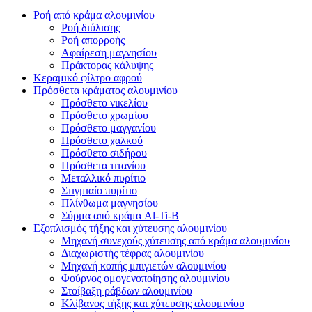
Ροή από κράμα αλουμινίου
Ροή διύλισης
Ροή απορροής
Αφαίρεση μαγνησίου
Πράκτορας κάλυψης
Κεραμικό φίλτρο αφρού
Πρόσθετα κράματος αλουμινίου
Πρόσθετο νικελίου
Πρόσθετο χρωμίου
Πρόσθετο μαγγανίου
Πρόσθετο χαλκού
Πρόσθετο σιδήρου
Πρόσθετα τιτανίου
Μεταλλικό πυρίτιο
Στιγμιαίο πυρίτιο
Πλίνθωμα μαγνησίου
Σύρμα από κράμα Al-Ti-B
Εξοπλισμός τήξης και χύτευσης αλουμινίου
Μηχανή συνεχούς χύτευσης από κράμα αλουμινίου
Διαχωριστής τέφρας αλουμινίου
Μηχανή κοπής μπιγιετών αλουμινίου
Φούρνος ομογενοποίησης αλουμινίου
Στοίβαξη ράβδων αλουμινίου
Κλίβανος τήξης και χύτευσης αλουμινίου