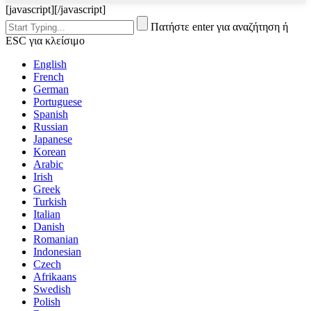
[javascript]
[/javascript]
Πατήστε enter για αναζήτηση ή
ESC για κλείσιμο
English
French
German
Portuguese
Spanish
Russian
Japanese
Korean
Arabic
Irish
Greek
Turkish
Italian
Danish
Romanian
Indonesian
Czech
Afrikaans
Swedish
Polish