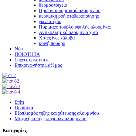
θερμοστοιχείο
Προϊόντα πυριτικού αλουμινίου
κεραμική ροή σταθεροποίησης
χωνευτήριο
Πυρίμαχο τούβλο υψηλής αλουμίνας
Αντικολλητικό αλουμίνιο χυτό
Χυτές ίνες χάλυβα
κοινή πούδρα
Νέα
ΠΟΙΟΤΗΤΑ
Συχνές ερωτήσεις
Επικοινωνήστε μαζί μας
Σπίτι
Προϊόντα
Εξοπλισμός τήξης και χύτευσης αλουμινίου
Μηχανή κοπής μπιγιετών αλουμινίου
Κατηγορίες