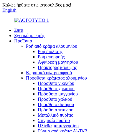
Καλώς ήρθατε στις ιστοσελίδες μας!
English
Σπίτι
Σχετικά με εμάς
Προϊόντα
Ροή από κράμα αλουμινίου
Ροή διύλισης
Ροή απορροής
Αφαίρεση μαγνησίου
Πράκτορας κάλυψης
Κεραμικό φίλτρο αφρού
Πρόσθετα κράματος αλουμινίου
Πρόσθετο νικελίου
Πρόσθετο χρωμίου
Πρόσθετο μαγγανίου
Πρόσθετο χαλκού
Πρόσθετο σιδήρου
Πρόσθετα τιτανίου
Μεταλλικό πυρίτιο
Στιγμιαίο πυρίτιο
Πλίνθωμα μαγνησίου
Σύρμα από κράμα Al-Ti-B