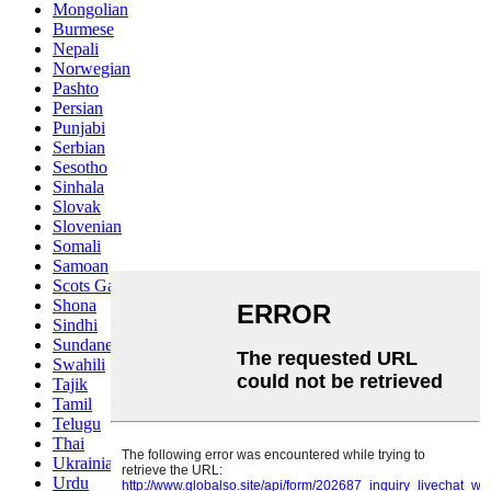
Mongolian
Burmese
Nepali
Norwegian
Pashto
Persian
Punjabi
Serbian
Sesotho
Sinhala
Slovak
Slovenian
Somali
Samoan
Scots Gaelic
Shona
Sindhi
Sundanese
Swahili
Tajik
Tamil
Telugu
Thai
Ukrainian
Urdu