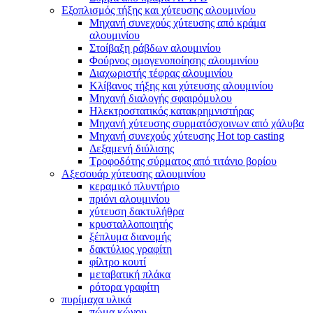
Εξοπλισμός τήξης και χύτευσης αλουμινίου
Μηχανή συνεχούς χύτευσης από κράμα
αλουμινίου
Στοίβαξη ράβδων αλουμινίου
Φούρνος ομογενοποίησης αλουμινίου
Διαχωριστής τέφρας αλουμινίου
Κλίβανος τήξης και χύτευσης αλουμινίου
Μηχανή διαλογής σφαιρόμυλου
Ηλεκτροστατικός κατακρημνιστήρας
Μηχανή χύτευσης συρματόσχοινων από χάλυβα
Μηχανή συνεχούς χύτευσης Hot top casting
Δεξαμενή διύλισης
Τροφοδότης σύρματος από τιτάνιο βορίου
Αξεσουάρ χύτευσης αλουμινίου
κεραμικό πλυντήριο
πριόνι αλουμινίου
χύτευση δακτυλήθρα
κρυσταλλοποιητής
ξέπλυμα διανομής
δακτύλιος γραφίτη
φίλτρο κουτί
μεταβατική πλάκα
ρότορα γραφίτη
πυρίμαχα υλικά
πώμα κώνου