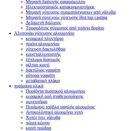
Μηχανή διαλογής σφαιρόμυλου
Ηλεκτροστατικός κατακρημνιστήρας
Μηχανή χύτευσης συρματόσχοινων από χάλυβα
Μηχανή συνεχούς χύτευσης Hot top casting
Δεξαμενή διύλισης
Τροφοδότης σύρματος από τιτάνιο βορίου
Αξεσουάρ χύτευσης αλουμινίου
κεραμικό πλυντήριο
πριόνι αλουμινίου
χύτευση δακτυλήθρα
κρυσταλλοποιητής
ξέπλυμα διανομής
φίλτρο κουτί
δακτύλιος γραφίτη
ρότορα γραφίτη
μεταβατική πλάκα
πυρίμαχα υλικά
Προϊόντα πυριτικού αλουμινίου
κεραμική ροή σταθεροποίησης
χωνευτήριο
Πυρίμαχο τούβλο υψηλής αλουμίνας
Αντικολλητικό αλουμίνιο χυτό
Χυτές ίνες χάλυβα
πώμα κώνου
κοινή πούδρα