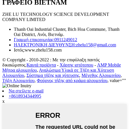
ΓΡΑΦΕΙΟ ΒΙΕΤΝΑΜ
ZHE LU TECHNOLOGY SCIENCE DEVELOPMENT
COMPANY LIMITED
Thanh Oai Industrial Cluster, Bich Hoa Commune, Thanh
Oai District, Ανόι, Βιετνάμ.
Γραμμή επικοινωνίας:
0911249012
ΗΛΕΚΤΡΟΝΙΚΗ ΔΙΕΥΘΥΝΣΗ:
zhelu158@gmail.com
Ιστός:
www.zhelu158.com
© Copyright - 2010-2022 : Με την επιφύλαξη παντός
δικαιώματος.
Καυτά προϊόντα
-
Χάρτης ιστότοπου
-
AMP Mobile
Μήτρα αλουμινίου
,
Αναλώσιμα Υλικά σε Τήξη και Χύτευση
Αλουμινίου
,
Σύστημα τήξης και χύτευσης
,
Μέγεθος Αλουμινίου
,
Τήξη Αλουμινίου
,
Φούρνος τήξης από κράμα αλουμινίου
, value=""
Να στείλετε e-mail
+8618934344995
x