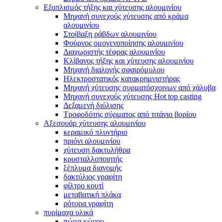
Εξοπλισμός τήξης και χύτευσης αλουμινίου
Μηχανή συνεχούς χύτευσης από κράμα
αλουμινίου
Στοίβαξη ράβδων αλουμινίου
Φούρνος ομογενοποίησης αλουμινίου
Διαχωριστής τέφρας αλουμινίου
Κλίβανος τήξης και χύτευσης αλουμινίου
Μηχανή διαλογής σφαιρόμυλου
Ηλεκτροστατικός κατακρημνιστήρας
Μηχανή χύτευσης συρματόσχοινων από χάλυβα
Μηχανή συνεχούς χύτευσης Hot top casting
Δεξαμενή διύλισης
Τροφοδότης σύρματος από τιτάνιο βορίου
Αξεσουάρ χύτευσης αλουμινίου
κεραμικό πλυντήριο
πριόνι αλουμινίου
χύτευση δακτυλήθρα
κρυσταλλοποιητής
ξέπλυμα διανομής
δακτύλιος γραφίτη
φίλτρο κουτί
μεταβατική πλάκα
ρότορα γραφίτη
πυρίμαχα υλικά
πώμα κώνου