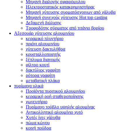
Μηχανή διαλογής σφαιρόμυλου
Ηλεκτροστατικός κατακρημνιστήρας
Μηχανή χύτευσης συρματόσχοινων από χάλυβα
Μηχανή συνεχούς χύτευσης Hot top casting
Δεξαμενή διύλισης
Τροφοδότης σύρματος από τιτάνιο βορίου
Αξεσουάρ χύτευσης αλουμινίου
κεραμικό πλυντήριο
πριόνι αλουμινίου
χύτευση δακτυλήθρα
κρυσταλλοποιητής
ξέπλυμα διανομής
φίλτρο κουτί
δακτύλιος γραφίτη
ρότορα γραφίτη
μεταβατική πλάκα
πυρίμαχα υλικά
Προϊόντα πυριτικού αλουμινίου
κεραμική ροή σταθεροποίησης
χωνευτήριο
Πυρίμαχο τούβλο υψηλής αλουμίνας
Αντικολλητικό αλουμίνιο χυτό
Χυτές ίνες χάλυβα
πώμα κώνου
κοινή πούδρα