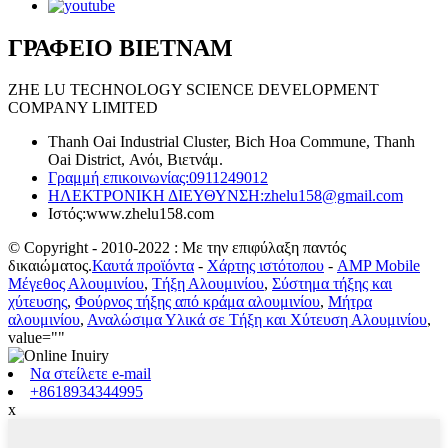
ΓΡΑΦΕΙΟ ΒΙΕΤΝΑΜ
ZHE LU TECHNOLOGY SCIENCE DEVELOPMENT
COMPANY LIMITED
Thanh Oai Industrial Cluster, Bich Hoa Commune, Thanh
Oai District, Ανόι, Βιετνάμ.
Γραμμή επικοινωνίας:
0911249012
ΗΛΕΚΤΡΟΝΙΚΗ ΔΙΕΥΘΥΝΣΗ:
zhelu158@gmail.com
Ιστός:
www.zhelu158.com
© Copyright - 2010-2022 : Με την επιφύλαξη παντός
δικαιώματος.
Καυτά προϊόντα
-
Χάρτης ιστότοπου
-
AMP Mobile
Μέγεθος Αλουμινίου
,
Τήξη Αλουμινίου
,
Σύστημα τήξης και
χύτευσης
,
Φούρνος τήξης από κράμα αλουμινίου
,
Μήτρα
αλουμινίου
,
Αναλώσιμα Υλικά σε Τήξη και Χύτευση Αλουμινίου
,
value=""
Να στείλετε e-mail
+8618934344995
x