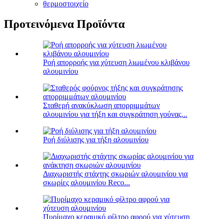
θερμοστοιχείο
Προτεινόμενα Προϊόντα
Ροή απορροής για χύτευση λιωμένου κλιβάνου
αλουμινίου
Σταθερή ανακύκλωση απορριμμάτων
αλουμινίου για τήξη και συγκράτηση γούνας...
Ροή διύλισης για τήξη αλουμινίου
Διαχωριστής στάχτης σκωριών αλουμινίου για
σκωρίες αλουμινίου Reco...
Πυρίμαχο κεραμικό φίλτρο αφρού για χύτευση