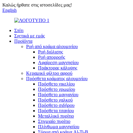
Καλώς ήρθατε στις ιστοσελίδες μας!
English
Σπίτι
Σχετικά με εμάς
Προϊόντα
Ροή από κράμα αλουμινίου
Ροή διύλισης
Ροή απορροής
Αφαίρεση μαγνησίου
Πράκτορας κάλυψης
Κεραμικό φίλτρο αφρού
Πρόσθετα κράματος αλουμινίου
Πρόσθετο νικελίου
Πρόσθετο χρωμίου
Πρόσθετο μαγγανίου
Πρόσθετο χαλκού
Πρόσθετο σιδήρου
Πρόσθετα τιτανίου
Μεταλλικό πυρίτιο
Στιγμιαίο πυρίτιο
Πλίνθωμα μαγνησίου
Σύρμα από κράμα Al-Ti-B