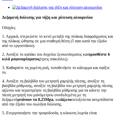
Δεξαμενή διύλισης για τήξη και χύτευση αλουμινίου
Οδηγίες
1. Αρχικά, στερεώστε το κενό μεταξύ της πλάκας διαφράγματος και
της πλάκας ώθησης σε μια σταθερή θέση (5 mm κατά την έξοδο
από το εργοστάσιο).
2. Ανοίξτε το καπάκι του δοχείου ξεσκονίσματος και
προσθέστε 6
κιλά ραφιναρίσματος
(τρεις σακούλες).
3. Καθαρίστε τη χυμένη ροή, τοποθετήστε το κάλυμμα και σφίξτε
το.
4. Ανοίξτε τη βαλβίδα του μετρητή χαμηλής πίεσης, ανοίξτε τη
βαλβίδα ρύθμισης, ανοίξτε τη βαλβίδα του μετρητή χαμηλής πίεσης
αζώτου και περιστρέψτε τη βαλβίδα ρύθμισης για να κάνετε την
πίεση μετρητή του μανόμετρου συνδεδεμένη με τη
δεξαμενή
φτάνουν τα 0,25Mpa
, και
άζωτο
εκτοξεύεται ανεμπόδιστα
από την έξοδο του σωλήνα διύλισης.
5. Ενεργοποιήστε την τροφοδοσία, η κόκκινη λυχνία είναι