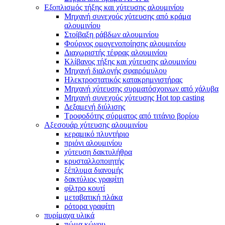
Εξοπλισμός τήξης και χύτευσης αλουμινίου
Μηχανή συνεχούς χύτευσης από κράμα
αλουμινίου
Στοίβαξη ράβδων αλουμινίου
Φούρνος ομογενοποίησης αλουμινίου
Διαχωριστής τέφρας αλουμινίου
Κλίβανος τήξης και χύτευσης αλουμινίου
Μηχανή διαλογής σφαιρόμυλου
Ηλεκτροστατικός κατακρημνιστήρας
Μηχανή χύτευσης συρματόσχοινων από χάλυβα
Μηχανή συνεχούς χύτευσης Hot top casting
Δεξαμενή διύλισης
Τροφοδότης σύρματος από τιτάνιο βορίου
Αξεσουάρ χύτευσης αλουμινίου
κεραμικό πλυντήριο
πριόνι αλουμινίου
χύτευση δακτυλήθρα
κρυσταλλοποιητής
ξέπλυμα διανομής
δακτύλιος γραφίτη
φίλτρο κουτί
μεταβατική πλάκα
ρότορα γραφίτη
πυρίμαχα υλικά
πώμα κώνου