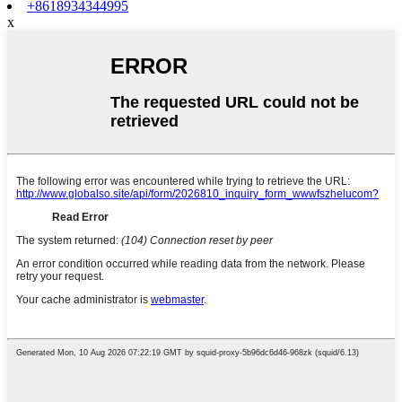
+8618934344995
x