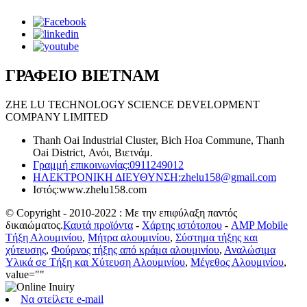
ΓΡΑΦΕΙΟ ΒΙΕΤΝΑΜ
ZHE LU TECHNOLOGY SCIENCE DEVELOPMENT
COMPANY LIMITED
Thanh Oai Industrial Cluster, Bich Hoa Commune, Thanh
Oai District, Ανόι, Βιετνάμ.
Γραμμή επικοινωνίας:
0911249012
ΗΛΕΚΤΡΟΝΙΚΗ ΔΙΕΥΘΥΝΣΗ:
zhelu158@gmail.com
Ιστός:
www.zhelu158.com
© Copyright - 2010-2022 : Με την επιφύλαξη παντός
δικαιώματος.
Καυτά προϊόντα
-
Χάρτης ιστότοπου
-
AMP Mobile
Τήξη Αλουμινίου
,
Μήτρα αλουμινίου
,
Σύστημα τήξης και
χύτευσης
,
Φούρνος τήξης από κράμα αλουμινίου
,
Αναλώσιμα
Υλικά σε Τήξη και Χύτευση Αλουμινίου
,
Μέγεθος Αλουμινίου
,
value=""
Να στείλετε e-mail