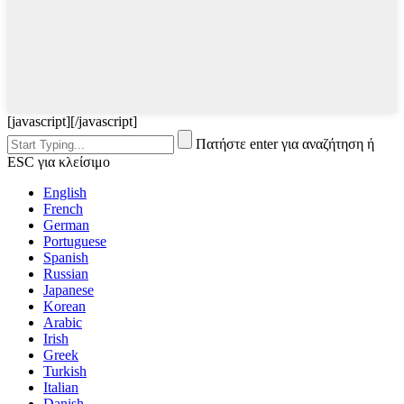
[javascript]
[/javascript]
Πατήστε enter για αναζήτηση ή
ESC για κλείσιμο
English
French
German
Portuguese
Spanish
Russian
Japanese
Korean
Arabic
Irish
Greek
Turkish
Italian
Danish