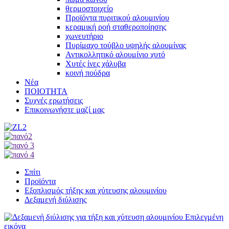
θερμοστοιχείο
Προϊόντα πυριτικού αλουμινίου
κεραμική ροή σταθεροποίησης
χωνευτήριο
Πυρίμαχο τούβλο υψηλής αλουμίνας
Αντικολλητικό αλουμίνιο χυτό
Χυτές ίνες χάλυβα
κοινή πούδρα
Νέα
ΠΟΙΟΤΗΤΑ
Συχνές ερωτήσεις
Επικοινωνήστε μαζί μας
Σπίτι
Προϊόντα
Εξοπλισμός τήξης και χύτευσης αλουμινίου
Δεξαμενή διύλισης