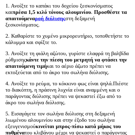
1. Ανοίξτε το καπάκι του δοχείου ξεσκονίσματος
και
πρέσα 1,5 κιλό τόνους αλουμινίου
.
Προσθέστε τα
απαιτούμενα
ροή διύλισης
στη δεξαμενή
ξεσκονίσματος.
2. Καθαρίστε το χυμένο μικρορευτήριο, τοποθετήστε το
κάλυμμα και σφίξτε το.
3. Ανοίξτε τη φιάλη αζώτου, γυρίστε ελαφρά τη βαλβίδα
ρύθμισης
κάντε την πίεση του μετρητή να φτάσει την
απαιτούμενη τιμή
και το αέριο άζωτο πρέπει να
εκτοξεύεται από το άκρο του σωλήνα διύλισης.
4. Ανοίξτε το ρεύμα, το κόκκινο φως είναι ψηλά.Πιέστε
το διακόπτη, η πράσινη λυχνία είναι αναμμένη και ο
παράγοντας διύλισης πρέπει να ψεκαστεί έξω από το
άκρο του σωλήνα διύλισης.
5. Εισαγάγετε τον σωλήνα διύλισης στη δεξαμενή
λιωμένου αλουμινίου και στην έξοδο του σωλήνα
εξευγενισμού
κινείται μπρος-πίσω κατά μήκος του
πυθμένα
του κλιβάνου μέχρι να ψεκαστεί ο παράγοντας