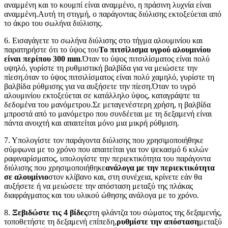
αναμμένη και το κουμπί είναι αναμμένο, η πράσινη λυχνία είναι
αναμμένη.Αυτή τη στιγμή, ο παράγοντας διύλισης εκτοξεύεται από
το άκρο του σωλήνα διύλισης.
6. Εισαγάγετε το σωλήνα διύλισης στο τήγμα αλουμινίου και
παρατηρήστε ότι το ύψος του
Το πιτσίλισμα υγρού αλουμινίου
είναι περίπου 300 mm
.Όταν το ύψος πιτσιλίσματος είναι πολύ
υψηλό, γυρίστε τη ρυθμιστική βαλβίδα για να μειώσετε την
πίεση.όταν το ύψος πιτσιλίσματος είναι πολύ χαμηλό, γυρίστε τη
βαλβίδα ρύθμισης για να αυξήσετε την πίεση.Όταν το υγρό
αλουμινίου εκτοξεύεται σε κατάλληλο ύψος, καταγράψτε τα
δεδομένα του μανόμετρου.Σε μεταγενέστερη χρήση, η βαλβίδα
μπροστά από το μανόμετρο που συνδέεται με τη δεξαμενή είναι
πάντα ανοιχτή και απαιτείται μόνο μια μικρή ρύθμιση.
7. Υπολογίστε τον παράγοντα διύλισης που χρησιμοποιήθηκε
σύμφωνα με το χρόνο που απαιτείται για τον ψεκασμό 6 κιλών
ραφιναρίσματος, υπολογίστε την περιεκτικότητα του παράγοντα
διύλισης που χρησιμοποιήθηκε
ανάλογα με την περιεκτικότητα
σε αλουμίνιο
στον κλίβανο και, στη συνέχεια, κρίνετε εάν θα
αυξήσετε ή να μειώσετε την απόσταση μεταξύ της πλάκας
διαφράγματος και του υλικού ώθησης ανάλογα με το χρόνο.
8.
Ξεβιδώστε τις 4 βίδες
στη φλάντζα του σώματος της δεξαμενής,
τοποθετήστε τη δεξαμενή επίπεδη,
ρυθμίστε την απόσταση
μεταξύ